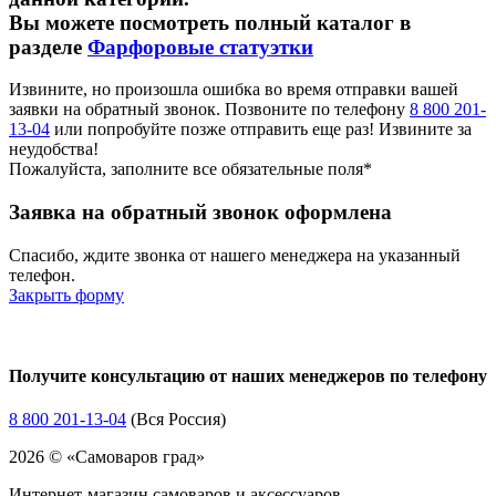
ДФЗ, Вербилки
Вы можете посмотреть полный каталог в
ДФЗ, Дулево
разделе
Фарфоровые статуэтки
ЗИК, Конаково
Германия
Чехия
Извините, но произошла ошибка во время отправки вашей
Шри-Ланка
заявки на обратный звонок. Позвоните по телефону
8 800 201-
ЛЗФИ
13-04
или попробуйте позже отправить еще раз! Извините за
ЛФЗ
неудобства!
Пожалуйста, заполните все обязательные поля*
Свернуть категории
Свернуть категории
Заявка на обратный звонок оформлена
Спасибо, ждите звонка от нашего менеджера на указанный
телефон.
Закрыть форму
Получите консультацию от наших менеджеров по телефону
8 800 201-13-04
(Вся Россия)
2026 © «Самоваров град»
Интернет-магазин самоваров и аксессуаров