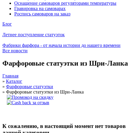
Оснащение самоваров регуляторами температуры
Гравировка на самоварах
Роспись самоваров на заказ
Блог
Летнее поступление статуэток
Фабрики фарфора - от начала истории до нашего времени
Все новости
Фарфоровые статуэтки из Шри-Ланка
Главная
»
Каталог
»
Фарфоровые статуэтки
»
Фарфоровые статуэтки из Шри-Ланка
Другие заводы СССР
К сожалению, в настоящий момент нет товаров
ГФЗ, Гжель
данной категории.