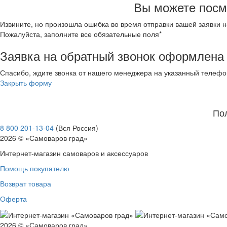
ДФЗ, Вербилки
Вы можете посм
ДФЗ, Дулево
ЗИК, Конаково
Извините, но произошла ошибка во время отправки вашей заявки 
Германия
Пожалуйста, заполните все обязательные поля*
Чехия
Заявка на обратный звонок оформлена
Шри-Ланка
ЛЗФИ
Спасибо, ждите звонка от нашего менеджера на указанный телефо
ЛФЗ
Закрыть форму
Свернуть категории
Свернуть категории
По
8 800 201-13-04
(Вся Россия)
2026 © «Самоваров град»
Интернет-магазин самоваров и аксессуаров
Помощь покупателю
Возврат товара
Оферта
2026 © «Самоваров град»