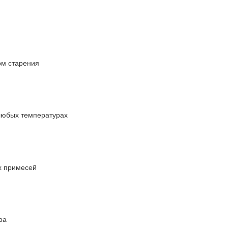
ом старения
любых температурах
х примесей
ра