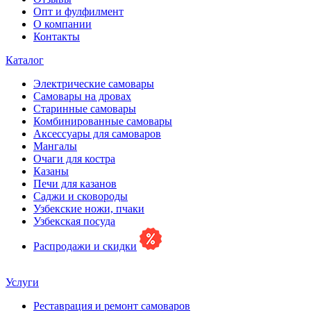
Опт и фулфилмент
О компании
Контакты
Каталог
Электрические самовары
Cамовары на дровах
Старинные самовары
Комбинированные самовары
Аксессуары для самоваров
Мангалы
Очаги для костра
Казаны
Печи для казанов
Саджи и сковороды
Узбекские ножи, пчаки
Узбекская посуда
Распродажи и скидки
Услуги
Реставрация и ремонт самоваров