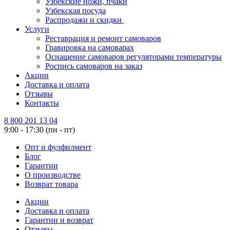
Узбекские ножи, пчаки
Узбекская посуда
Распродажи и скидки
Услуги
Реставрация и ремонт самоваров
Гравировка на самоварах
Оснащение самоваров регуляторами температуры
Роспись самоваров на заказ
Акции
Доставка и оплата
Отзывы
Контакты
8 800 201 13 04
9:00 - 17:30 (пн - пт)
Опт и фулфилмент
Блог
Гарантии
О производстве
Возврат товара
Акции
Доставка и оплата
Гарантии и возврат
Отзывы