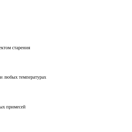
ектом старения
и любых температурах
ных примесей