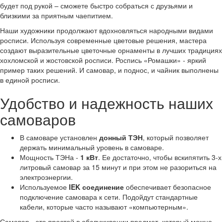
будет под рукой – сможете быстро собраться с друзьями и
близкими за приятным чаепитием.
Наши художники продолжают вдохновляться народными видами
росписи. Используя современные цветовые решения, мастера
создают выразительные цветочные орнаменты в лучших традициях
хохломской и жостовской росписи. Роспись «Ромашки» - яркий
пример таких решений. И самовар, и поднос, и чайник выполнены
в единой росписи.
Удобство и надежность наших
самоваров
В самоваре установлен
донный ТЭН
, который позволяет
держать минимальный уровень в самоваре.
Мощность ТЭНа -
1 кВт
. Ее достаточно, чтобы вскипятить 3-х
литровый самовар за 15 минут и при этом не разориться на
электроэнергии.
Используемое
IEK соединение
обеспечивает безопасное
подключение самовара к сети. Подойдут стандартные
кабели, которые часто называют «компьютерным».
Самовар - это простой в обслуживании предмет, который можно