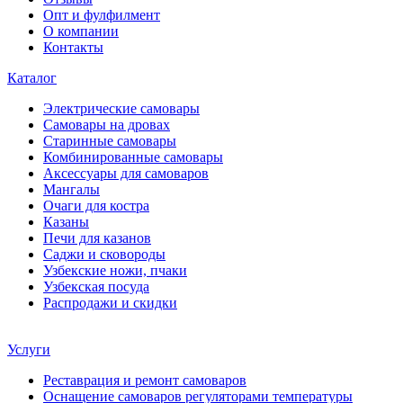
Опт и фулфилмент
О компании
Контакты
Каталог
Электрические самовары
Cамовары на дровах
Старинные самовары
Комбинированные самовары
Аксессуары для самоваров
Мангалы
Очаги для костра
Казаны
Печи для казанов
Саджи и сковороды
Узбекские ножи, пчаки
Узбекская посуда
Распродажи и скидки
Услуги
Реставрация и ремонт самоваров
Оснащение самоваров регуляторами температуры