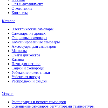
Опт и фулфилмент
О компании
Контакты
Каталог
Электрические самовары
Cамовары на дровах
Старинные самовары
Комбинированные самовары
Аксессуары для самоваров
Мангалы
Очаги для костра
Казаны
Печи для казанов
Саджи и сковороды
Узбекские ножи, пчаки
Узбекская посуда
Распродажи и скидки
Услуги
Реставрация и ремонт самоваров
Оснащение самоваров регуляторами температуры