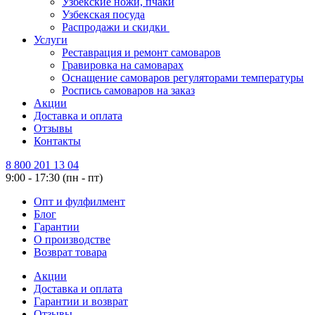
Узбекские ножи, пчаки
Узбекская посуда
Распродажи и скидки
Услуги
Реставрация и ремонт самоваров
Гравировка на самоварах
Оснащение самоваров регуляторами температуры
Роспись самоваров на заказ
Акции
Доставка и оплата
Отзывы
Контакты
8 800 201 13 04
9:00 - 17:30 (пн - пт)
Опт и фулфилмент
Блог
Гарантии
О производстве
Возврат товара
Акции
Доставка и оплата
Гарантии и возврат
Отзывы