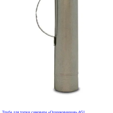
Труба для топки самовара «Оцинкованная» ф51