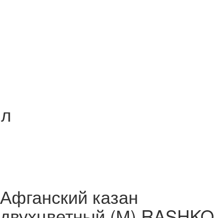
 л
Афганский казан
двухцветный (М) RASHKO